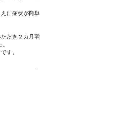
うえに症状が簡単
いただき２カ月弱
た。
うです。