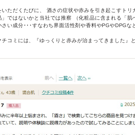
をいただくたびに、 酒さの症状や赤みを引き起こすトリ
品」ではないかと当社では推察 （化粧品に含まれる「肌
さい成分･･･すなわち界面活性剤や香料やPGやDPGな
クチコミには、『ゆっくりと赤みが治まってきました』