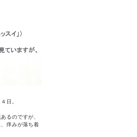
２４日。
然あるのですが、
た、痒みが落ち着