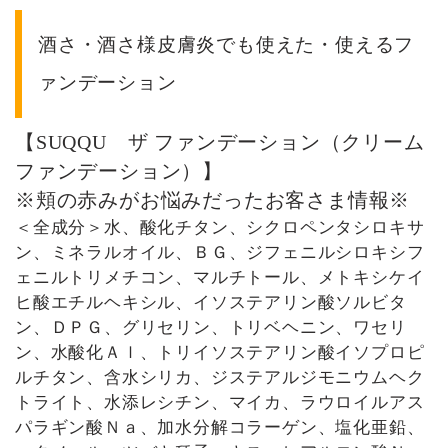
酒さ・酒さ様皮膚炎でも使えた・使えるフ
ァンデーション
【SUQQU ザ ファンデーション（クリーム
ファンデーション）】
※頬の赤みがお悩みだったお客さま情報※
＜全成分＞水、酸化チタン、シクロペンタシロキサ
ン、ミネラルオイル、ＢＧ、ジフェニルシロキシフ
ェニルトリメチコン、マルチトール、メトキシケイ
ヒ酸エチルヘキシル、イソステアリン酸ソルビタ
ン、ＤＰＧ、グリセリン、トリベヘニン、ワセリ
ン、水酸化Ａｌ、トリイソステアリン酸イソプロピ
ルチタン、含水シリカ、ジステアルジモニウムヘク
トライト、水添レシチン、マイカ、ラウロイルアス
パラギン酸Ｎａ、加水分解コラーゲン、塩化亜鉛、