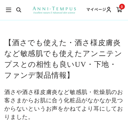
0
マイページ
【酒さでも使えた・酒さ様皮膚炎
など敏感肌でも使えたアンニテン
プスとの相性も良いUV・下地・
ファンデ製品情報】
酒さや酒さ様皮膚炎など敏感肌・乾燥肌のお
客さまからお肌に合う化粧品がなかなか見つ
からないというお声をかねてより耳にしてお
りました。