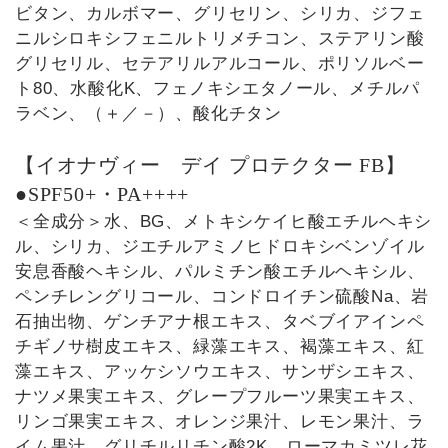
ビタン、カルボマー、グリセリン、シリカ、ジフェ
ニルシロキシフェニルトリメチコン、ステアリン酸
グリセリル、セテアリルアルコール、ポリソルベー
ト80、水酸化K、フェノキシエタノール、メチルパ
ラベン、（＋／－）、酸化チタン
【イオナヴィー デイ プロテクター FB】
●SPF50+・PA++++
＜全成分＞水、BG、メトキシケイヒ酸エチルヘキシ
ル、シリカ、ジエチルアミノヒドロキシベンゾイル
安息香酸ヘキシル、パルミチン酸エチルヘキシル、
ペンチレングリコール、コンドロイチン硫酸Na、岩
石抽出物、ゲンチアナ根エキス、タベブイアインペ
チギノサ樹皮エキス、緑藻エキス、褐藻エキス、紅
藻エキス、アッケシソウエキス、サンザシエキス、
ナツメ果実エキス、グレープフルーツ果実エキス、
リンゴ果実エキス、オレンジ果汁、レモン果汁、ラ
イム果汁、グリチルリチン酸2K、ローマカミツレ花