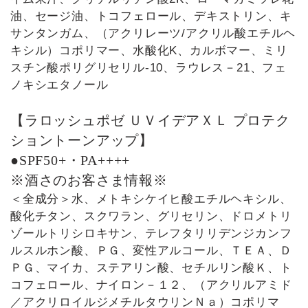
油、セージ油、トコフェロール、デキストリン、キ
サンタンガム、（アクリレーツ/アクリル酸エチルヘ
キシル）コポリマー、水酸化K、カルボマー、ミリ
スチン酸ポリグリセリル-10、ラウレス－21、フェ
ノキシエタノール
【ラロッシュポゼ ＵＶイデアＸＬ プロテク
ショントーンアップ】
●SPF50+・PA++++
※酒さのお客さま情報※
＜全成分＞水、メトキシケイヒ酸エチルヘキシル、
酸化チタン、スクワラン、グリセリン、ドロメトリ
ゾールトリシロキサン、テレフタリリデンジカンフ
ルスルホン酸、ＰＧ、変性アルコール、ＴＥＡ、Ｄ
ＰＧ、マイカ、ステアリン酸、セチルリン酸Ｋ、ト
コフェロール、ナイロン－１２、（アクリルアミド
／アクリロイルジメチルタウリンＮａ）コポリマ