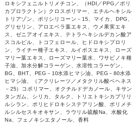
ロキシフェニルトリメチコン、（HDI／PPG／ポリ
カプロラクトン）クロスポリマー、エチルヘキシル
トリアゾン、ポリシリコーン－15、マイカ、DPG、
グリセリン、アロエベラ葉エキス、ウメ果実エキ
ス、ゼニアオイエキス、テトラヘキシルデカン酸ア
スコルビル、トコフェロール、ヒドロキシプロリ
ン、ライチー種子エキス、ルイボスエキス、ローズ
マリー葉エキス、ローズマリー葉水、ワサビノキ種
子油、加水分解コラーゲン、水溶性コラーゲン、
BG、BHT、PEG－10水添ヒマシ油、PEG－80水添
ヒマシ油、（アクリレーツ／メタクリル酸ベヘネス
－25）コポリマー、オクチルドデカノール、キサン
タンガム、シリカ、タルク、トリエトキシカプリリ
ルシラン、ポリヒドロキシステアリン酸、ポリメチ
ルシルセスキオキサン、ラウリル硫酸Na、水酸化
Na、フェノキシエタノール、香料