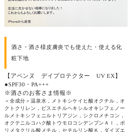
酒さ・酒さ様皮膚炎でも使えた・使える化
粧下地
【アベンヌ デイプロテクター UV EX】
●SPF30・PA+++
※酒さのお客さま情報※
＜全成分＞温泉水，メトキシケイヒ酸オクチル，オ
クトクリレン，ビスエチルヘキシルオキシフェノー
ルメトキシフェニルトリアジン，シクロメチコン，
オクテニルコハク酸トウモロコシデンプンＡｌ，ポ
リメタクリル酸メチル，セチルリン酸Ｋ，ダイズエ