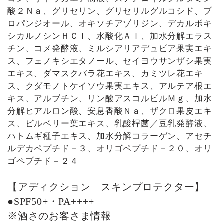
酸２Ｎａ、グリセリン、グリセリルグルコシド、プ
ロパンジオール、オキソチアゾリジン、デカルボキ
シカルノシンＨＣｌ、水酸化Ａｌ、加水分解エラス
チン、コメ発酵液、ミルシアリアデュビア果実エキ
ス、フェノキシエタノール、セイヨウサンザシ果実
エキス、ダマスクバラ花エキス、カミツレ花エキ
ス、クダモノトケイソウ果実エキス、アルテア根エ
キス、アルブチン、リン酸アスコルビルＭｇ、加水
分解ヒアルロン酸、安息香酸Ｎａ、ザクロ果皮エキ
ス、ビルベリー葉エキス、乳酸桿菌／豆乳発酵液、
ハトムギ種子エキス、加水分解コラーゲン、アセチ
ルデカペプチド－３、オリゴペプチド－２０、オリ
ゴペプチド－２４
【アディクション スキンプロテクター】
●SPF50+・PA++++
※酒さのお客さま情報