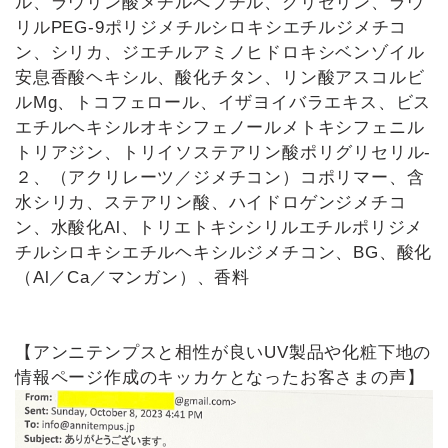
ル、ラウリン酸メチルへプチル、グリセリン、ラウ
リルPEG-9ポリジメチルシロキシエチルジメチコ
ン、シリカ、ジエチルアミノヒドロキシベンゾイル
安息香酸ヘキシル、酸化チタン、リン酸アスコルビ
ルMg、トコフェロール、イザヨイバラエキス、ビス
エチルヘキシルオキシフェノールメトキシフェニル
トリアジン、トリイソステアリン酸ポリグリセリル-
２、（アクリレーツ／ジメチコン）コポリマー、含
水シリカ、ステアリン酸、ハイドロゲンジメチコ
ン、水酸化Al、トリエトキシシリルエチルポリジメ
チルシロキシエチルヘキシルジメチコン、BG、酸化
（Al／Ca／マンガン）、香料
【アンニテンプスと相性が良いUV製品や化粧下地の
情報ページ作成のキッカケとなったお客さまの声】