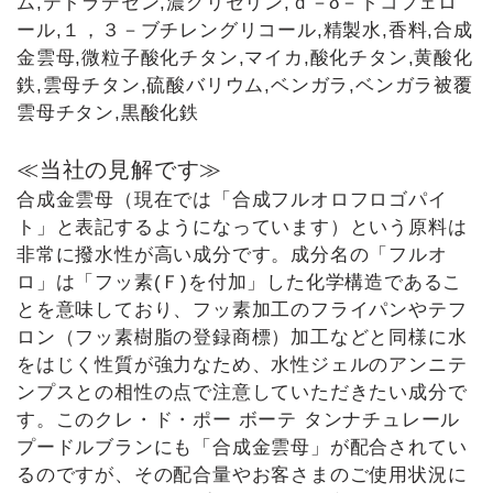
ム,テトラデセン,濃グリセリン,ｄ－δ－トコフェロ
ール,１，３－ブチレングリコール,精製水,香料,合成
金雲母,微粒子酸化チタン,マイカ,酸化チタン,黄酸化
鉄,雲母チタン,硫酸バリウム,ベンガラ,ベンガラ被覆
雲母チタン,黒酸化鉄
≪当社の見解です≫
合成金雲母（現在では「合成フルオロフロゴパイ
ト」と表記するようになっています）という原料は
非常に撥水性が高い成分です。成分名の「フルオ
ロ」は「フッ素(Ｆ)を付加」した化学構造であるこ
とを意味しており、フッ素加工のフライパンやテフ
ロン（フッ素樹脂の登録商標）加工などと同様に水
をはじく性質が強力なため、水性ジェルのアンニテ
ンプスとの相性の点で注意していただきたい成分で
す。このクレ・ド・ポー ボーテ タンナチュレール
プードルブランにも「合成金雲母」が配合されてい
るのですが、その配合量やお客さまのご使用状況に