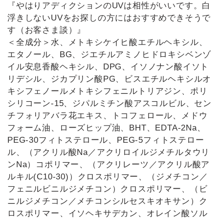
『やはりアディクションのUVは相性がいいです。白
浮きしないUVをお探しの方にはおすすめできそうで
す（お客さま談）』
＜全成分＞水、メトキシケイヒ酸エチルヘキシル、
エタノール、BG、ジエチルアミノヒドロキシベンゾ
イル安息香酸ヘキシル、DPG、イソノナン酸イソト
リデシル、ジカプリン酸PG、ビスエチルヘキシルオ
キシフェノールメトキシフェニルトリアジン、ポリ
シリコーン-15、ジパルミチン酸アスコルビル、セン
チフォリアバラ花エキス、トコフェロール、メドウ
フォーム油、ローズヒップ油、BHT、EDTA-2Na、
PEG-30フィトステロール、PEG-5フィトステロー
ル、（アクリル酸Na／アクリロイルジメチルタウリ
ンNa）コポリマー、（アクリレーツ／アクリル酸ア
ルキル(C10-30)）クロスポリマー、（ジメチコン／
フェニルビニルジメチコン）クロスポリマー、（ビ
ニルジメチコン／メチコンシルセスキオキサン）ク
ロスポリマー、イソヘキサデカン、オレイン酸ソル