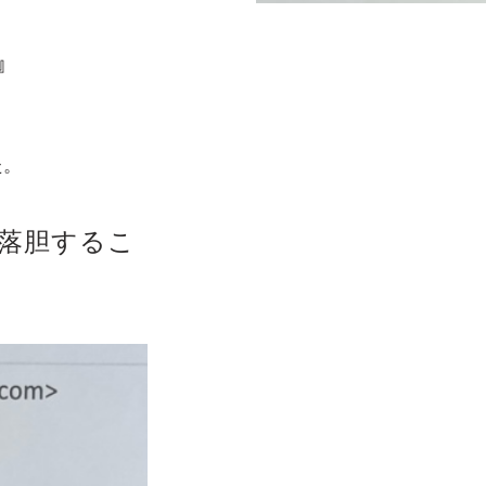
』
た。
落胆するこ