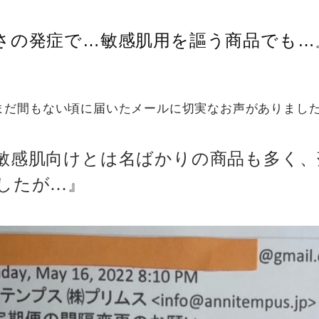
さの発症で…敏感肌用を謳う商品でも…
まだ間もない頃に届いたメールに切実なお声がありまし
敏感肌向けとは名ばかりの商品も多く、
したが…』