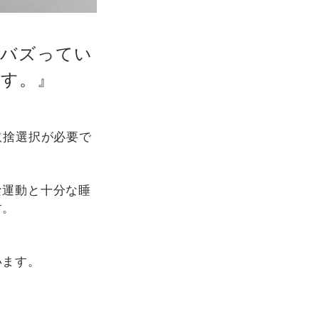
るバズってい
ます。』
取捨選択が必要で
な運動と十分な睡
す。
います。