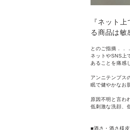
『ネット上
る商品は敏
とのご指摘．．
ネットやSNS
あることを痛感
アンニテンプス
眠で健やかなお
原因不明と言わ
低刺激な洗顔、
■酒さ・酒さ様