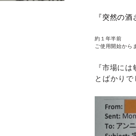
『突然の酒
約１年半前
ご使用開始から
『市場には
とばかりで