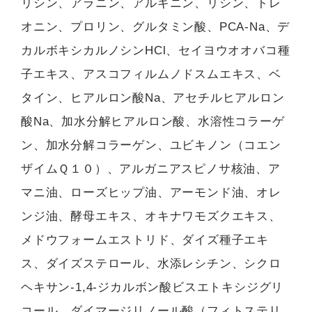
リシン、アラニン、アルギニン、リシン、トレ
オニン、プロリン、グルタミン酸、PCA-Na、デ
カルボキシカルノシンHCl、セイヨウオオバコ種
子エキス、アスコフィルムノドスムエキス、ベ
タイン、ヒアルロン酸Na、アセチルヒアルロン
酸Na、加水分解ヒアルロン酸、水溶性コラーゲ
ン、加水分解コラーゲン、ユビキノン（コエン
ザイムＱ１０）、アルガニアスピノサ核油、ア
マニ油、ローズヒップ油、アーモンド油、オレ
ンジ油、酵母エキス、オキナワモズクエキス、
メドウフォームエストリド、ダイズ種子エキ
ス、ダイズステロール、水添レシチン、シクロ
ヘキサン-1,4-ジカルボン酸ビスエトキシジグリ
コール、ダイマージリノール酸（フィトステリ