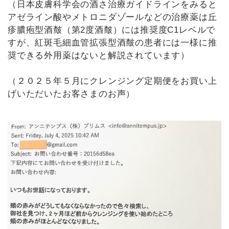
（日本皮膚科学会の酒さ治療ガイドラインをみると
アゼライン酸やメトロニダゾールなどの治療薬‌‌は丘
疹膿疱型酒皶（第2度酒皶）には推奨度C1レベルで
すが、紅斑毛細血管拡張型酒皶の患者には一様に推
奨できる外用薬はないと解説されています）
（２０２５年５月にクレンジング定期便をお買い上
げいただいたお客さまのお声）