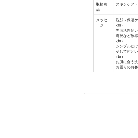
取扱商
スキンケア・
品
メッセ
洗顔～保湿ケ
ージ
<br>
界面活性剤レ
膚炎など敏感
<br>
シンプルだけ
そして何とい
<br>
お肌に合う洗
お困りのお客