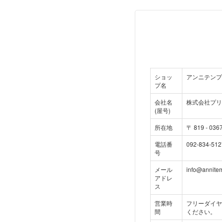
ショッ
アンニテンプ
プ名
会社名
株式会社プリ
(屋号)
所在地
〒
819
-
036
電話番
092-834-512
号
メール
info@annite
アドレ
ス
営業時
フリーダイヤル
間
ください。