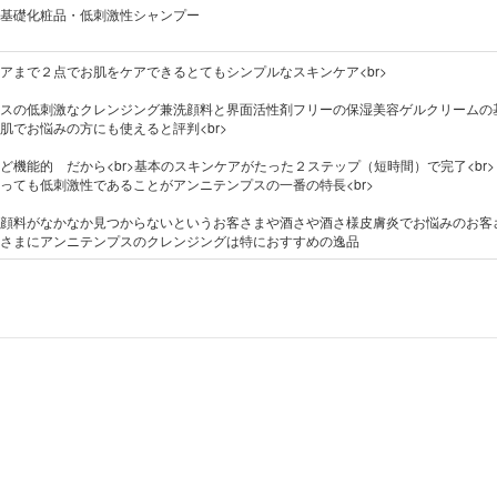
基礎化粧品・低刺激性シャンプー
アまで２点でお肌をケアできるとてもシンプルなスキンケア<br>
スの低刺激なクレンジング兼洗顔料と界面活性剤フリーの保湿美容ゲルクリームの
肌でお悩みの方にも使えると評判<br>
ど機能的 だから<br>基本のスキンケアがたった２ステップ（短時間）で完了<br>
っても低刺激性であることがアンニテンプスの一番の特長<br>
顔料がなかなか見つからないというお客さまや酒さや酒さ様皮膚炎でお悩みのお客
さまにアンニテンプスのクレンジングは特におすすめの逸品